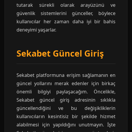
tutarak sürekli olarak arayüzünü ve
güvenlik sistemlerini günceller, böylece
kullanıcılar her zaman daha iyi bir bahis
deneyimi yaşarlar.
Sekabet Güncel Giriş
Sekabet platformuna erişim sağlamanın en
güncel yollarını merak edenler için birkaç
önemli bilgiyi paylaşacağım. Öncelikle,
Sekabet güncel giriş adresinin sıklıkla
güncellendiğini ve bu değişikliklerin
kullanıcıların kesintisiz bir şekilde hizmet
alabilmesi için yapıldığını unutmayın. İşte