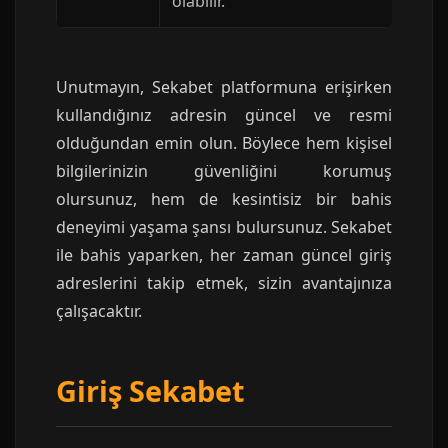
olabilir.
Unutmayın, Sekabet platformuna erişirken
kullandığınız adresin güncel ve resmi
olduğundan emin olun. Böylece hem kişisel
bilgilerinizin güvenliğini korumuş
olursunuz, hem de kesintisiz bir bahis
deneyimi yaşama şansı bulursunuz. Sekabet
ile bahis yaparken, her zaman güncel giriş
adreslerini takip etmek, sizin avantajınıza
çalışacaktır.
Giriş Sekabet