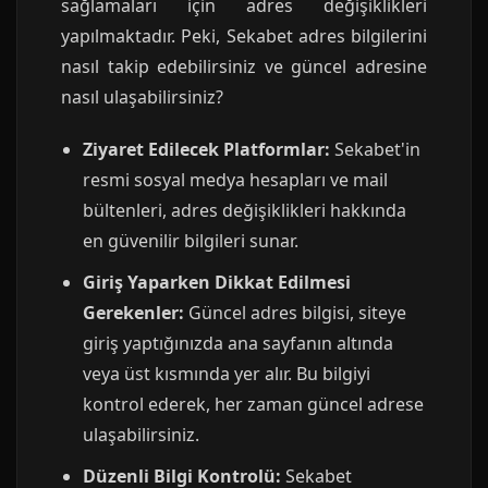
sağlamaları için adres değişiklikleri
yapılmaktadır. Peki, Sekabet adres bilgilerini
nasıl takip edebilirsiniz ve güncel adresine
nasıl ulaşabilirsiniz?
Ziyaret Edilecek Platformlar:
Sekabet'in
resmi sosyal medya hesapları ve mail
bültenleri, adres değişiklikleri hakkında
en güvenilir bilgileri sunar.
Giriş Yaparken Dikkat Edilmesi
Gerekenler:
Güncel adres bilgisi, siteye
giriş yaptığınızda ana sayfanın altında
veya üst kısmında yer alır. Bu bilgiyi
kontrol ederek, her zaman güncel adrese
ulaşabilirsiniz.
Düzenli Bilgi Kontrolü:
Sekabet