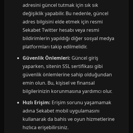
adresini güncel tutmak için sık sık
değişiklik yapabilir. Bu nedenle, güncel
adres bilgisini elde etmek için resmi
Sekabet Twitter hesabı veya resmi
bildirimlerin yapıldığı diğer sosyal medya
platformları takip edilmelidir.
Güvenlik Önlemleri:
Güncel giriş
yaparken, sitenin SSL sertifikası gibi
güvenlik önlemlerine sahip olduğundan
emin olun. Bu, kişisel ve finansal
bilgilerinizin korunmasına yardımcı olur.
Hızlı Erişim:
Erişim sorunu yaşamamak
adına Sekabet mobil uygulamasını
kullanarak da bahis ve oyun hizmetlerine
hızlıca erişebilirsiniz.