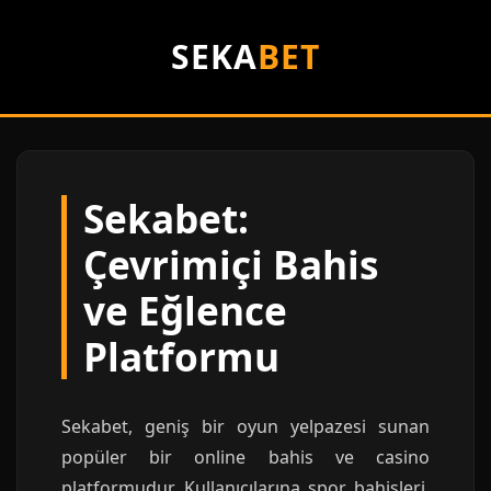
SEKA
BET
Sekabet:
Çevrimiçi Bahis
ve Eğlence
Platformu
Sekabet, geniş bir oyun yelpazesi sunan
popüler bir online bahis ve casino
platformudur. Kullanıcılarına spor bahisleri,