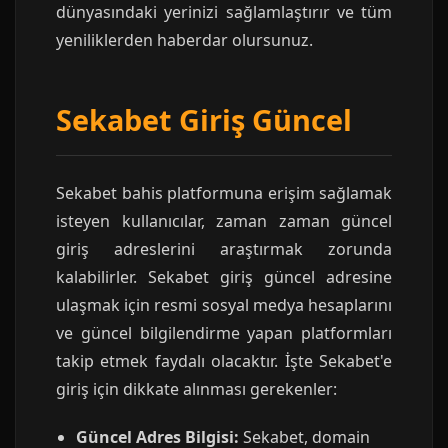
dünyasındaki yerinizi sağlamlaştırır ve tüm
yeniliklerden haberdar olursunuz.
Sekabet Giriş Güncel
Sekabet bahis platformuna erişim sağlamak
isteyen kullanıcılar, zaman zaman güncel
giriş adreslerini araştırmak zorunda
kalabilirler. Sekabet giriş güncel adresine
ulaşmak için resmi sosyal medya hesaplarını
ve güncel bilgilendirme yapan platformları
takip etmek faydalı olacaktır. İşte Sekabet'e
giriş için dikkate alınması gerekenler:
Güncel Adres Bilgisi:
Sekabet, domain