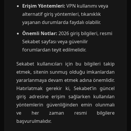
Erişim Yöntemleri:
VPN kullanımı veya
alternatif giriş yöntemleri, tıkanıklık
yaşanan durumlarda faydalı olabilir.
Önemli Notlar:
2026 giriş bilgileri, resmi
Sekabet sayfası veya güvenilir
forumlardan teyit edilmelidir.
Sekabet kullanıcıları için bu bilgileri takip
etmek, sitenin sunmuş olduğu imkanlardan
yararlanmaya devam etmek adına önemlidir.
Hatırlatmak gerekir ki, Sekabet’in güncel
giriş adresine erişim sağlarken kullanılan
yöntemlerin güvenliğinden emin olunmalı
ve her zaman resmi bilgilere
başvurulmalıdır.