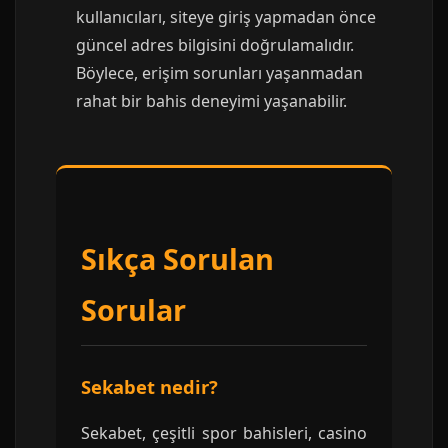
kullanıcıları, siteye giriş yapmadan önce
güncel adres bilgisini doğrulamalıdır.
Böylece, erişim sorunları yaşanmadan
rahat bir bahis deneyimi yaşanabilir.
Sıkça Sorulan
Sorular
Sekabet nedir?
Sekabet, çeşitli spor bahisleri, casino