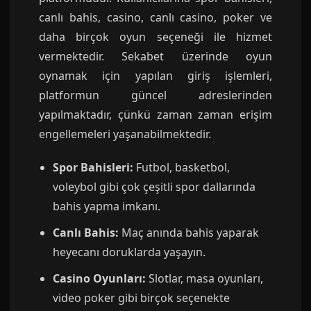
canlı bahis, casino, canlı casino, poker ve
daha birçok oyun seçeneği ile hizmet
vermektedir. Sekabet üzerinde oyun
oynamak için yapılan giriş işlemleri,
platformun güncel adreslerinden
yapılmaktadır, çünkü zaman zaman erişim
engellemeleri yaşanabilmektedir.
Spor Bahisleri:
Futbol, basketbol,
voleybol gibi çok çeşitli spor dallarında
bahis yapma imkanı.
Canlı Bahis:
Maç anında bahis yaparak
heyecanı doruklarda yaşayın.
Casino Oyunları:
Slotlar, masa oyunları,
video poker gibi birçok seçenekte