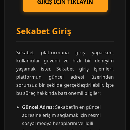
GİRİŞ İÇİN TIKLAYIN
Sekabet Giriş
Sekabet platformuna giriş yaparken,
kullanıcılar güvenli ve hızlı bir deneyim
yaşamak ister. Sekabet giriş işlemleri,
platformun güncel adresi üzerinden
sorunsuz bir şekilde gerçekleştirilebilir. İşte
bu süreç hakkında bazı önemli bilgiler:
Güncel Adres:
Sekabet'in en güncel
adresine erişim sağlamak için resmi
sosyal medya hesaplarını ve ilgili