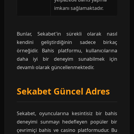
imkanı sağlamaktadır.
Bunlar, Sekabet'in sürekli olarak nasıl
kendini geliştirdiğinin sadece birkaç
örneğidir. Bahis platformu, kullanıcılarına
daha iyi bir deneyim sunabilmek için
devamlı olarak güncellenmektedir.
Sekabet Güncel Adres
Sekabet, oyuncularına kesintisiz bir bahis
deneyimi sunmayı hedefleyen popüler bir
çevrimiçi bahis ve casino platformudur. Bu