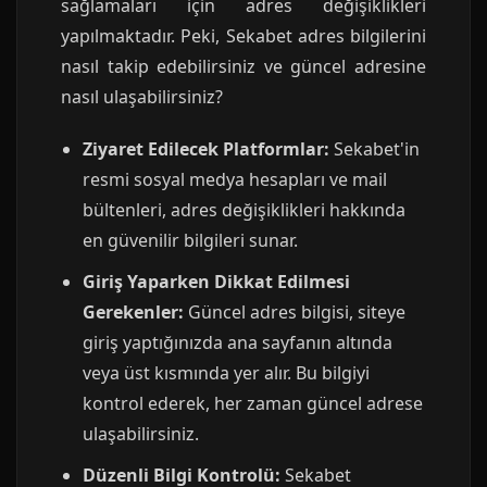
sağlamaları için adres değişiklikleri
yapılmaktadır. Peki, Sekabet adres bilgilerini
nasıl takip edebilirsiniz ve güncel adresine
nasıl ulaşabilirsiniz?
Ziyaret Edilecek Platformlar:
Sekabet'in
resmi sosyal medya hesapları ve mail
bültenleri, adres değişiklikleri hakkında
en güvenilir bilgileri sunar.
Giriş Yaparken Dikkat Edilmesi
Gerekenler:
Güncel adres bilgisi, siteye
giriş yaptığınızda ana sayfanın altında
veya üst kısmında yer alır. Bu bilgiyi
kontrol ederek, her zaman güncel adrese
ulaşabilirsiniz.
Düzenli Bilgi Kontrolü:
Sekabet