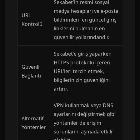
Sekabet'in resmi sosyal
medya hesapları ve e-posta
URL
bildirimleri, en güncel giriş
Kontrolü
linklerini bulmanın en
güvenilir yollarındandır.
Sekabet'e giriş yaparken
HTTPS protokolü içeren
Güvenli
URL'leri tercih etmek,
Bağlantı
bilgilerinizin güvenliğini
artırır.
VPN kullanmak veya DNS
ayarlarını değiştirmek gibi
Alternatif
yöntemler de erişim
Yöntemler
sorunlarını aşmada etkili