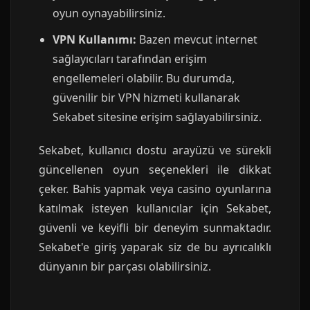
oyun oynayabilirsiniz.
VPN Kullanımı:
Bazen mevcut internet
sağlayıcıları tarafından erişim
engellemeleri olabilir. Bu durumda,
güvenilir bir VPN hizmeti kullanarak
Sekabet sitesine erişim sağlayabilirsiniz.
Sekabet, kullanıcı dostu arayüzü ve sürekli
güncellenen oyun seçenekleri ile dikkat
çeker. Bahis yapmak veya casino oyunlarına
katılmak isteyen kullanıcılar için Sekabet,
güvenli ve keyifli bir deneyim sunmaktadır.
Sekabet'e giriş yaparak siz de bu ayrıcalıklı
dünyanın bir parçası olabilirsiniz.