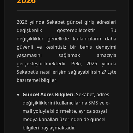
2026 yılında Sekabet güncel giriş adresleri
değişkenlik gösterebilecektir. Bu
değişiklikler genellikle kullanıcıların daha
güvenli ve kesintisiz bir bahis deneyimi
yaşamasını sağlamak amacıyla
gerçekleştirilmektedir. Peki, 2026 yılında
Sekabet’e nasıl erişim sağlayabilirsiniz? İşte
bazı temel bilgiler:
Güncel Adres Bilgileri:
Sekabet, adres
değişikliklerini kullanıcılarına SMS ve e-
mail yoluyla bildirmekte, ayrıca sosyal
medya kanalları üzerinden de güncel
bilgileri paylaşmaktadır.